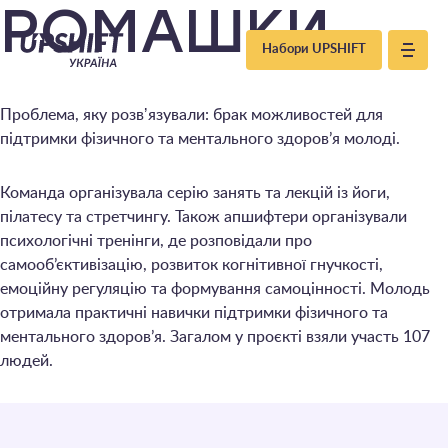
Upshift
РОМАШКИ
Набори UPSHIFT
–
Проблема, яку розвʼязували: брак можливостей для
Україна
підтримки фізичного та ментального здоров’я молоді.
Команда організувала серію занять та лекцій із йоги,
пілатесу та стретчингу. Також апшифтери організували
психологічні тренінги, де розповідали про
самооб’єктивізацію, розвиток когнітивної гнучкості,
емоційну регуляцію та формування самоцінності. Молодь
отримала практичні навички підтримки фізичного та
ментального здоров’я. Загалом у проєкті взяли участь 107
людей.