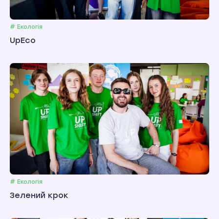
# Екологія
UpEco
# Екологія
Зелений крок