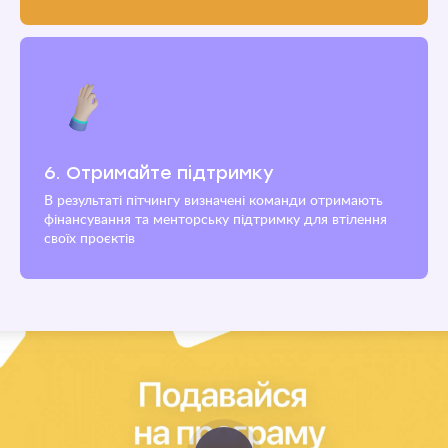
6. Отримайте підтримку
В результаті пітчингу визначені команди отримають
фінансування та менторську підтримку для втілення
своїх проєктів