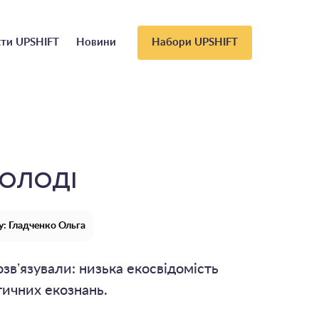
ти UPSHIFT
Новини
Набори UPSHIFT
ОЛОДІ
: Гладченко Ольга
звʼязували: низька екосвідомість
ктичних екознань.