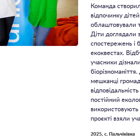
Команда створил
відпочинку діте
облаштовували т
Діти доглядали 
спостережень і б
екоквестах. Відб
учасники дізнал
біорізноманіття
мешканці громад
відповідальність 
постійний еколо
використовують у
проєкті взяли уч
2025, с. Пальчіківка