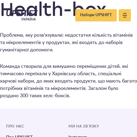
Upshift
Health-box
Набори UPSHIFT
–
Проблема, яку розв’язували: недостатня кількість вітамінів
Україна
та мікроелементів у продуктах, які входять до наборів
гуманітарної допомоги.
Команда створила для вимушено переміщених дітей, які
тимчасово переїхали у Харківську область, спеціальні
харчові набори, до яких входять продукти, що мають багато
потрібних вітамінів та мікроелементів. Загалом було
роздано 300 таких хелс-боксів.
ПРО НАС
МИ НА ЗВ’ЯЗКУ