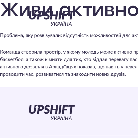
Upshift
Живи активн
–
Проблема, яку розвʼзували: відсутність можливостей для ак
Україна
Команда створила простір, у якому молодь може активно про
баскетбол, а також кімнати для тих, хто віддає перевагу п
активного дозвілля в Аркадіївцях показав, що навіть у нев
проводити час, розвиватися та знаходити нових друзів.