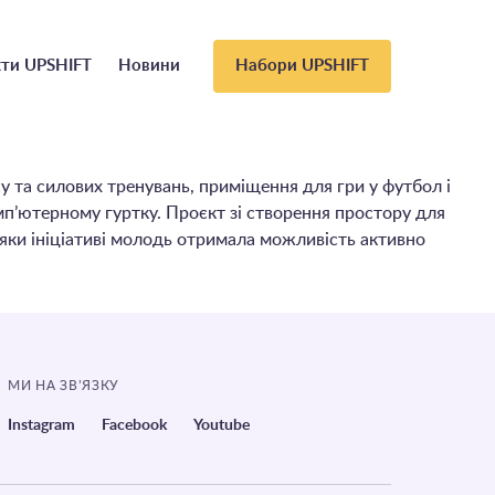
ти UPSHIFT
Новини
Набори UPSHIFT
 та силових тренувань, приміщення для гри у футбол і
мп’ютерному гуртку. Проєкт зі створення простору для
дяки ініціативі молодь отримала можливість активно
МИ НА ЗВ’ЯЗКУ
Instagram
Facebook
Youtube