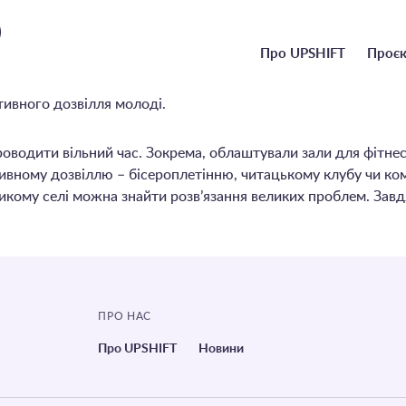
о
Головне
Про UPSHIFT
Проєк
меню
тивного дозвілля молоді.
водити вільний час. Зокрема, облаштували зали для фітнесу
асивному дозвіллю – бісероплетінню, читацькому клубу чи ко
еликому селі можна знайти розв’язання великих проблем. Зав
ПРО НАС
Про UPSHIFT
Новини