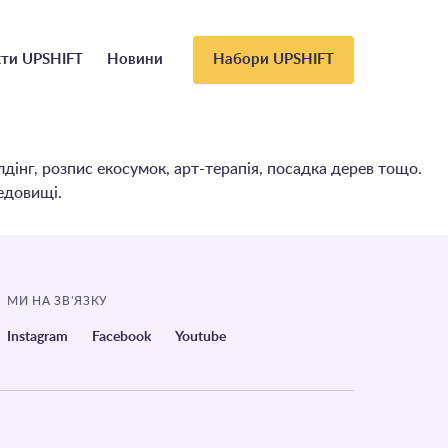
ти UPSHIFT
Новини
Набори UPSHIFT
дінг, розпис екосумок, арт-терапія, посадка дерев тощо.
едовищі.
МИ НА ЗВ’ЯЗКУ
Instagram
Facebook
Youtube