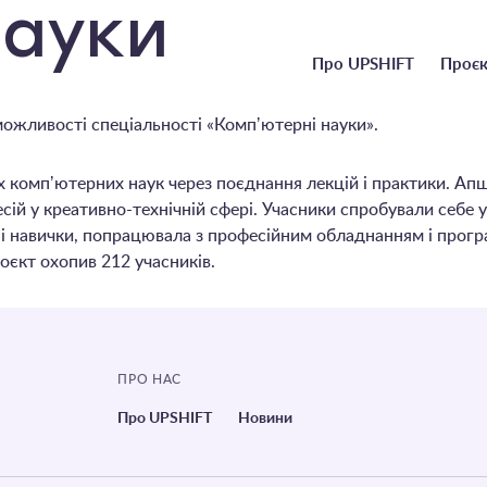
науки
Головне
Про UPSHIFT
Проєк
меню
 можливості спеціальності «Компʼютерні науки».
компʼютерних наук через поєднання лекцій і практики. Апш
сій у креативно-технічній сфері. Учасники спробували себе 
і навички, попрацювала з професійним обладнанням і прогр
оєкт охопив 212 учасників.
ПРО НАС
Про UPSHIFT
Новини