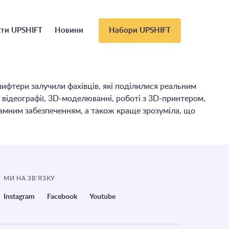
ти UPSHIFT
Новини
Набори UPSHIFT
ифтери залучили фахівців, які поділилися реальним
у відеографії, 3D-моделюванні, роботі з 3D-принтером,
амним забезпеченням, а також краще зрозуміла, що
МИ НА ЗВ’ЯЗКУ
Instagram
Facebook
Youtube