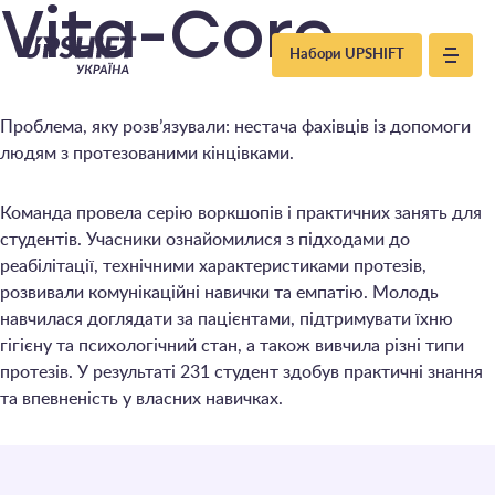
Upshift
Vita-Core
Набори UPSHIFT
–
Проблема, яку розв’язували: нестача фахівців із допомоги
Україна
людям з протезованими кінцівками.
Команда провела серію воркшопів і практичних занять для
студентів. Учасники ознайомилися з підходами до
реабілітації, технічними характеристиками протезів,
розвивали комунікаційні навички та емпатію. Молодь
навчилася доглядати за пацієнтами, підтримувати їхню
гігієну та психологічний стан, а також вивчила різні типи
протезів. У результаті 231 студент здобув практичні знання
та впевненість у власних навичках.