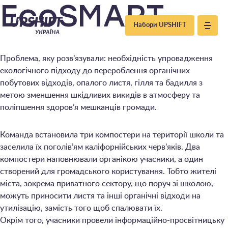
Upshift
EcoSMART
Набори UPSHIFT
–
Проблема, яку розв’язували: необхідність упровадження
Україна
екологічного підходу до перероблення органічних
побутових відходів, опалого листя, гілля та бадилля з
метою зменшення шкідливих викидів в атмосферу та
поліпшення здоров’я мешканців громади.
Команда встановила три компостери на території школи та
заселила їх поголів’ям каліфорнійських черв’яків. Два
компостери наповнювали органікою учасники, а один
створений для громадського користування. Тобто жителі
міста, зокрема приватного сектору, що поруч зі школою,
можуть приносити листя та інші органічні відходи на
утилізацію, замість того щоб спалювати їх.
Окрім того, учасники провели інформаційно-просвітницьку