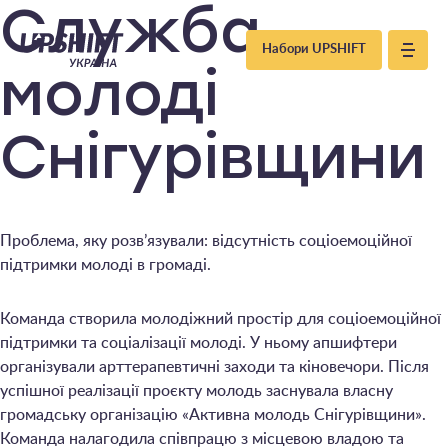
Upshift
Служба
Набори UPSHIFT
–
молоді
Україна
Снігурівщини
Проблема, яку розв’язували: відсутність соціоемоційної
підтримки молоді в громаді.
Команда створила молодіжний простір для соціоемоційної
підтримки та соціалізації молоді. У ньому апшифтери
організували арттерапевтичні заходи та кіновечори. Після
успішної реалізації проєкту молодь заснувала власну
громадську організацію «Активна молодь Снігурівщини».
Команда налагодила співпрацю з місцевою владою та