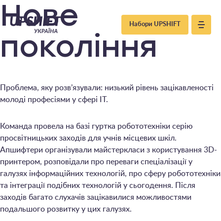
Upshift
Нове
Набори UPSHIFT
–
покоління
Україна
Проблема, яку розв’язували: низький рівень зацікавленості
молоді професіями у сфері IT.
Команда провела на базі гуртка робототехніки серію
просвітницьких заходів для учнів місцевих шкіл.
Апшифтери організували майстеркласи з користування 3D-
принтером, розповідали про переваги спеціалізації у
галузях інформаційних технологій, про сферу робототехніки
та інтеграції подібних технологій у сьогодення. Після
заходів багато слухачів зацікавилися можливостями
подальшого розвитку у цих галузях.