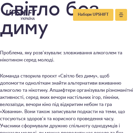
Upshift
Світло без
Набори UPSHIFT
–
диму
Україна
Проблема, яку розвʼязували: зловживання алкоголем та
нікотином серед молоді.
Команда створила проєкт «Світло без диму», щоб
допомогти одноліткам знайти альтернативи вживанню
алкоголю та нікотину. Апшифтери організували різноманітні
активності, серед яких вечори настільних ігор, пікніки,
велозаїзди, вечори кіно під відкритим небом та гра
«Хованки». Вони також записували подкасти на теми, що
стосуються здоровʼя та корисного проведення часу.
Учасники сформували дружню спільноту однодумців і