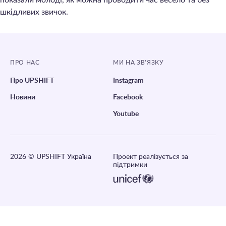
показали молоді, як можна проводити час весело та без
шкідливих звичок.
ПРО НАС
МИ НА ЗВ’ЯЗКУ
Про UPSHIFT
Instagram
Новини
Facebook
Youtube
2026
© UPSHIFT Україна
Проект реалізується за
підтримки