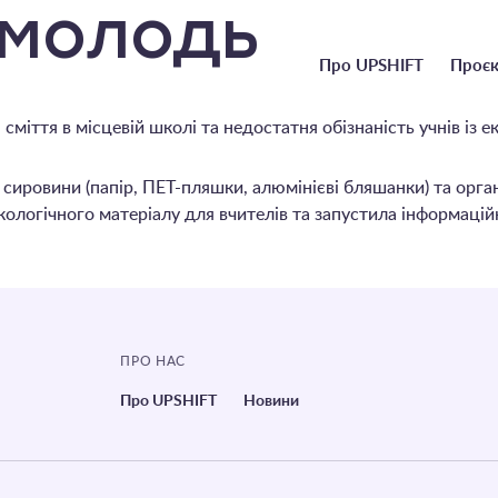
 молодь
Головне
Про UPSHIFT
Проєк
меню
сміття в місцевій школі та недостатня обізнаність учнів із 
сировини (папір, ПЕТ-пляшки, алюмінієві бляшанки) та орга
екологічного матеріалу для вчителів та запустила інформаці
ПРО НАС
Про UPSHIFT
Новини