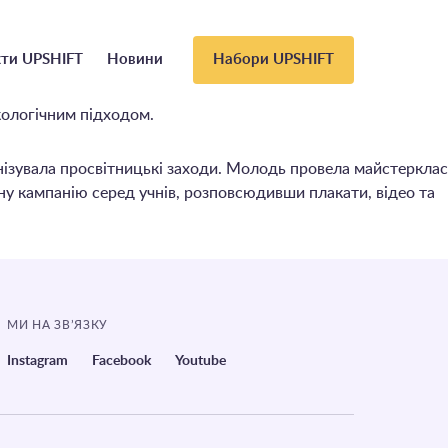
ти UPSHIFT
Новини
Набори UPSHIFT
екологічним підходом.
нізувала просвітницькі заходи. Молодь провела майстерклас
йну кампанію серед учнів, розповсюдивши плакати, відео та
МИ НА ЗВ’ЯЗКУ
Instagram
Facebook
Youtube