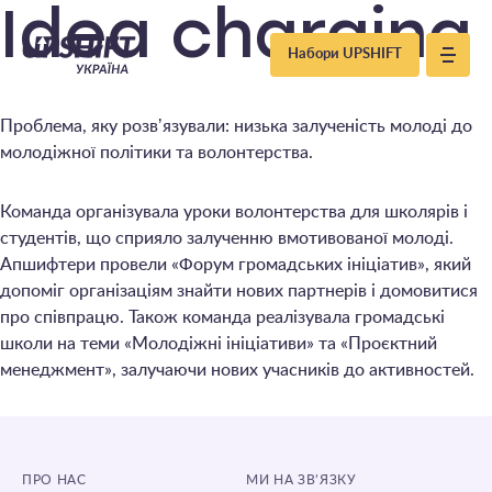
Upshift
Idea charging
Набори UPSHIFT
–
Проблема, яку розвʼязували: низька залученість молоді до
Україна
молодіжної політики та волонтерства.
Команда організувала уроки волонтерства для школярів і
студентів, що сприяло залученню вмотивованої молоді.
Апшифтери провели «Форум громадських ініціатив», який
допоміг організаціям знайти нових партнерів і домовитися
про співпрацю. Також команда реалізувала громадські
школи на теми «Молодіжні ініціативи» та «Проєктний
менеджмент», залучаючи нових учасників до активностей.
ПРО НАС
МИ НА ЗВ’ЯЗКУ