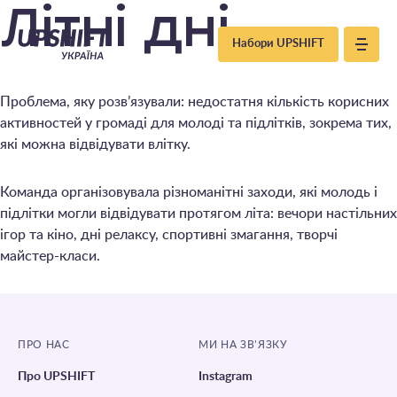
Upshift
Літні дні
Набори UPSHIFT
–
Проблема, яку розв’язували: недостатня кількість корисних
Україна
активностей у громаді для молоді та підлітків, зокрема тих,
які можна відвідувати влітку.
Команда організовувала різноманітні заходи, які молодь і
підлітки могли відвідувати протягом літа: вечори настільних
ігор та кіно, дні релаксу, спортивні змагання, творчі
майстер-класи.
ПРО НАС
МИ НА ЗВ’ЯЗКУ
Про UPSHIFT
Instagram