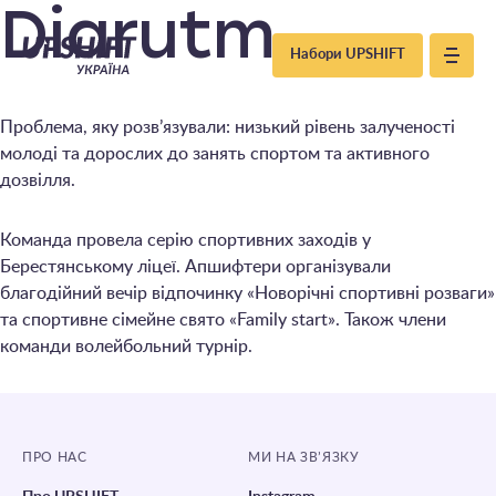
Upshift
Diarutm
Набори UPSHIFT
–
Проблема, яку розв’язували: низький рівень залученості
Україна
молоді та дорослих до занять спортом та активного
дозвілля.
Команда провела серію спортивних заходів у
Берестянському ліцеї. Апшифтери організували
благодійний вечір відпочинку «Новорічні спортивні розваги»
та спортивне сімейне свято «Family start». Також члени
команди волейбольний турнір.
ПРО НАС
МИ НА ЗВ’ЯЗКУ