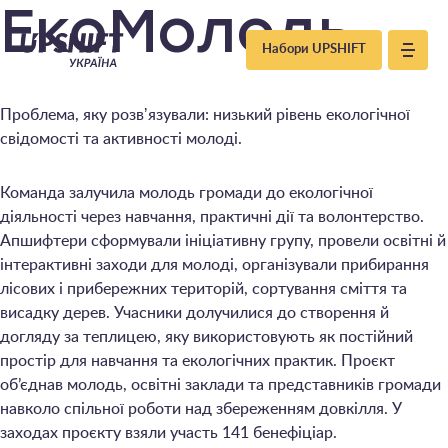
Upshift
ЕкоМолодь
Набори UPSHIFT
–
Проблема, яку розвʼязували: низький рівень екологічної
Україна
свідомості та активності молоді.
Команда залучила молодь громади до екологічної
діяльності через навчання, практичні дії та волонтерство.
Апшифтери сформували ініціативну групу, провели освітні й
інтерактивні заходи для молоді, організували прибирання
лісових і прибережних територій, сортування сміття та
висадку дерев. Учасники долучилися до створення й
догляду за теплицею, яку використовують як постійний
простір для навчання та екологічних практик. Проєкт
об’єднав молодь, освітні заклади та представників громади
навколо спільної роботи над збереженням довкілля. У
заходах проєкту взяли участь 141 бенефіціар.