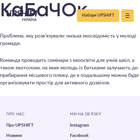
Upshift
КаБаЧОк
Набори UPSHIFT
–
Проблема, яку розв’язували: низька екосвідомість у молоді
Україна
громади.
Команда проводить семінари з екоосвіти для учнів шкіл, а
також екотолоки, на яких молодь із батьками залучають до
прибирання місцевого пляжу, де в подальшому можна буде
організовувати простір для активного дозвілля.
ПРО НАС
МИ НА ЗВ’ЯЗКУ
Про UPSHIFT
Instagram
Новини
Facebook