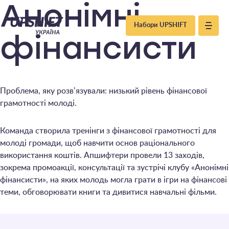
Upshift
Анонімні
Набори UPSHIFT
–
фінансисти
Україна
Проблема, яку розвʼязували: низький рівень фінансової
грамотності молоді.
Команда створила тренінги з фінансової грамотності для
молоді громади, щоб навчити основ раціонального
використання коштів. Апшифтери провели 13 заходів,
зокрема промоакції, консультації та зустрічі клубу «Анонімні
фінансисти», на яких молодь могла грати в ігри на фінансові
теми, обговорювати книги та дивитися навчальні фільми.