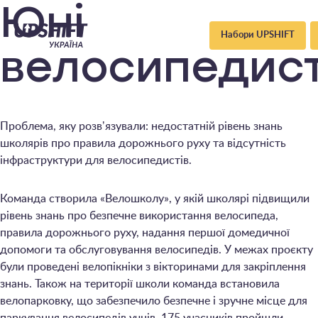
Upshift
Юні
Набори UPSHIFT
–
велосипедис
Україна
Проблема, яку розвʼязували: недостатній рівень знань
школярів про правила дорожнього руху та відсутність
інфраструктури для велосипедистів.
Команда створила «Велошколу», у якій школярі підвищили
рівень знань про безпечне використання велосипеда,
правила дорожнього руху, надання першої домедичної
допомоги та обслуговування велосипедів. У межах проєкту
були проведені велопікніки з вікторинами для закріплення
знань. Також на території школи команда встановила
велопарковку, що забезпечило безпечне і зручне місце для