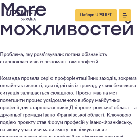
Upshift
More
Набори UPSHIFT
–
можливостей
Україна
Проблема, яку розвʼязували: погана обізнаність
старшокласників із різноманіттям професій.
Команда провела серію профорієнтаційних заходів, зокрема
онлайн-активності, для підлітків із громад, у яких безпекова
ситуація залишається складною. Проєкт мав на меті
полегшити процес усвідомленого вибору майбутньої
професії для старшокласників Дніпропетровської області та
дружньої громади Івано-Франківської області. Ключовою
подією проєкту став Форум професій у Івано-Франківську,
на якому учасники мали змогу поспілкуватися з