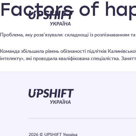
Upshift
Factors of ha
–
Проблема, яку розвʼязували: складнощі із розпізнаванням та
Україна
Команда збільшила рівень обізнаності підлітків Калинівськ
інтелекту», які проводила кваліфікована спеціалістка. Занят
2026
© UPSHIFT Україна