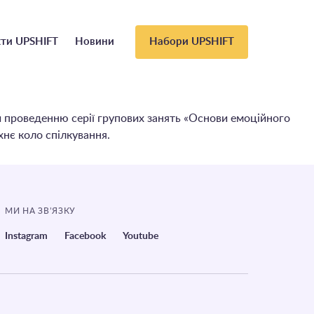
ти UPSHIFT
Новини
Набори UPSHIFT
ки проведенню серії групових занять «Основи емоційного
хнє коло спілкування.
МИ НА ЗВ’ЯЗКУ
Instagram
Facebook
Youtube