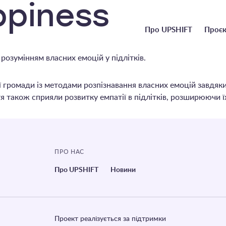
ppiness
Головне
Про UPSHIFT
Проєк
меню
 розумінням власних емоцій у підлітків.
ої громади із методами розпізнавання власних емоцій завдя
тя також сприяли розвитку емпатії в підлітків, розширюючи ї
ПРО НАС
Про UPSHIFT
Новини
Проект реалізується за підтримки