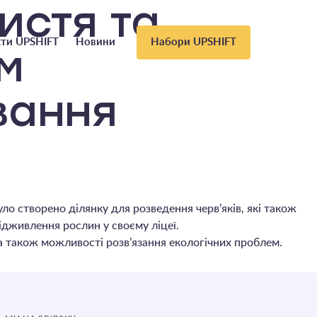
истя та
ти UPSHIFT
Новини
Набори UPSHIFT
м
вання
о створено ділянку для розведення черв’яків, які також
ідживлення рослин у своєму ліцеї.
 також можливості розв’язання екологічних проблем.