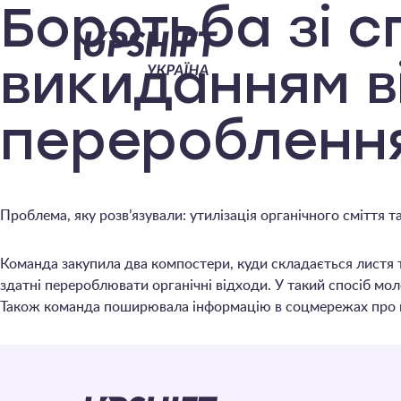
Upshift
Боротьба зі 
–
викиданням в
Україна
перероблення
Проблема, яку розв’язували: утилізація органічного сміття т
Команда закупила два компостери, куди складається листя т
здатні перероблювати органічні відходи. У такий спосіб мо
Також команда поширювала інформацію в соцмережах про шк