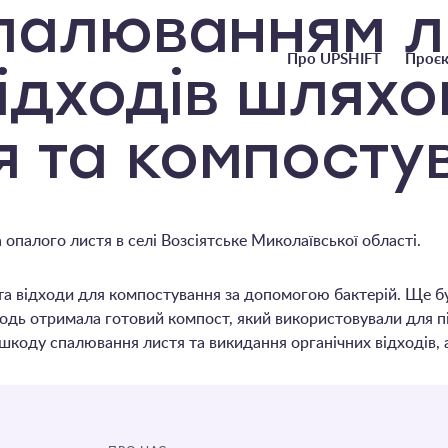
спалюванням л
Головне
Про UPSHIFT
Проєк
ідходів шляхо
меню
 та компосту
а опалого листя в селі Возсіятське Миколаївської області.
а відходи для компостування за допомогою бактерій. Ще бул
лодь отримала готовий компост, який використовували для п
оду спалювання листя та викидання органічних відходів, а