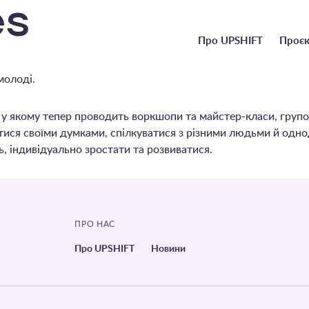
es
Головне
Про UPSHIFT
Проєк
меню
молоді.
 якому тепер проводить воркшопи та майстер-класи, групові 
тися своїми думками, спілкуватися з різними людьми й одно
ть, індивідуально зростати та розвиватися.
ПРО НАС
Про UPSHIFT
Новини