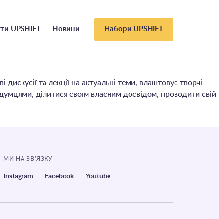
ти UPSHIFT
Новини
Набори UPSHIFT
дискусії та лекції на актуальні теми, влаштовує творчі
думцями, ділитися своїм власним досвідом, проводити свій
МИ НА ЗВ’ЯЗКУ
Instagram
Facebook
Youtube