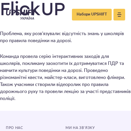
Upshift
FlickUP
Набори UPSHIFT
–
Проблема, яку розв’язували: відсутність знань у школярів
Україна
про правила поведінки на дорозі.
Команда провела серію інтерактивних заходів для
школярів, покликану заохотити їх дотримуватися ПДР та
навчити культури поведінки на дорозі. Проведено
різноманітні квести, майстер-класи, виготовлено флікери.
Також учасники створили відеоролик про правила
дорожнього руху та провели лекцію за участі представників
поліції.
ПРО НАС
МИ НА ЗВ’ЯЗКУ