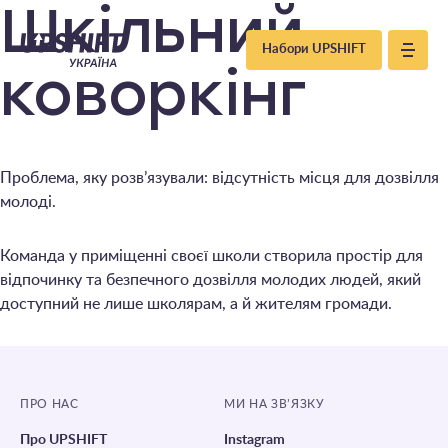
Upshift
Шкільний
Набори UPSHIFT
–
коворкінг
Україна
Проблема, яку розв’язували: відсутність місця для дозвілля
молоді.
Команда у приміщенні своєї школи створила простір для
відпочинку та безпечного дозвілля молодих людей, який
доступний не лише школярам, а й жителям громади.
ПРО НАС
МИ НА ЗВ’ЯЗКУ
Про UPSHIFT
Instagram