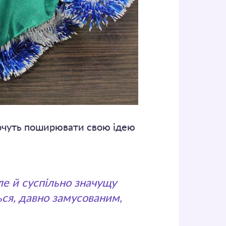
хочуть поширювати свою ідею
ле й суспільно значущу
ься, давно замусованим,