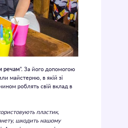
м речам
”. За його допомогою
ли майстерню, в якій зі
чином роблять свій вклад в
ористовують пластик,
анету, шкодить нашому