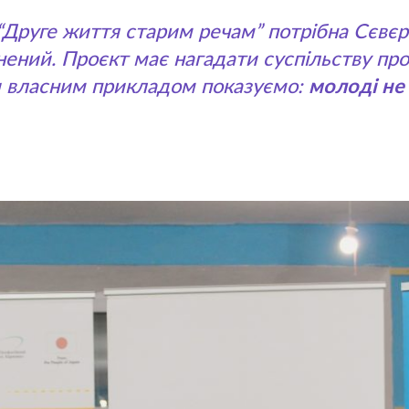
 “Друге життя старим речам” потрібна Сєвє
нений. Проєкт має нагадати суспільству про
ми власним прикладом показуємо:
молоді не 