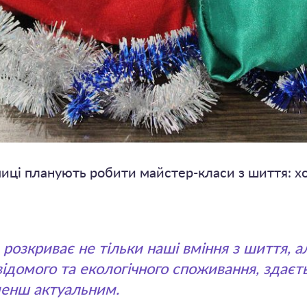
миці планують робити майстер-класи з шиття: 
 розкриває не тільки наші вміння з шиття, а
ідомого та екологічного споживання, здаєт
 менш актуальним.