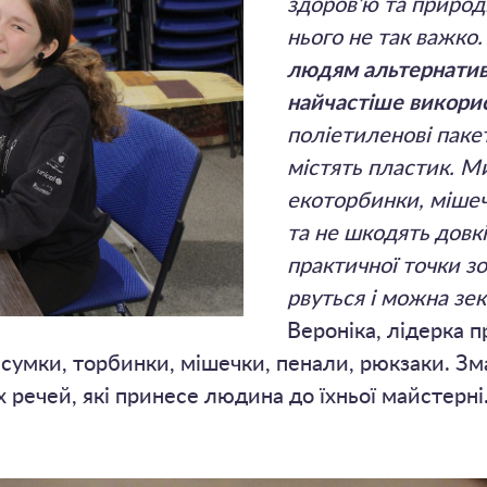
здоров’ю та природі
нього не так важко
людям альтернатив
найчастіше викорис
поліетиленові пакет
містять пластик. Ми
екоторбинки, мішечк
та не шкодять довкі
практичної точки зо
рвуться і можна зе
Вероніка, лідерка п
 сумки, торбинки, мішечки, пенали, рюкзаки. Зм
рих речей, які принесе людина до їхньої майстерн