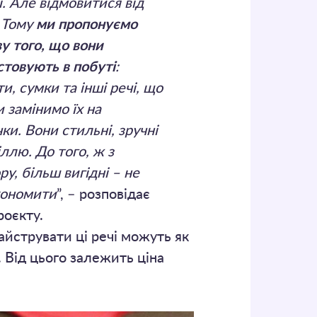
. Але відмовитися від
. Тому
ми пропонуємо
у того, що вони
товують в побуті
:
и, сумки та інші речі, що
 замінимо їх на
и. Вони стильні, зручні
ллю. До того, ж з
ру, більш вигідні – не
кономити
”, – розповідає
роєкту.
айструвати ці речі можуть як
і. Від цього залежить ціна