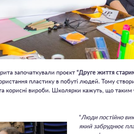
гарита започаткували проєкт
“Друге життя стари
ористання пластику в побуті людей. Тому створи
та корисні вироби. Школярки кажуть, що таким 
.
“
Люди постійно вик
який забруднює пл