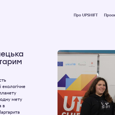
Головне
Про UPSHIFT
Проєк
меню
нецька
старим
сть
і екологічне
 планету
родну мету
а в
Маргарита