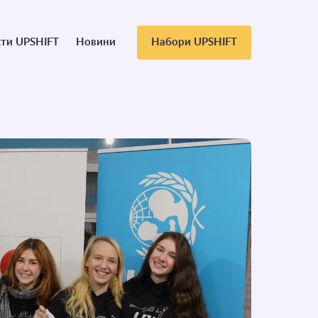
ти UPSHIFT
Новини
Набори UPSHIFT