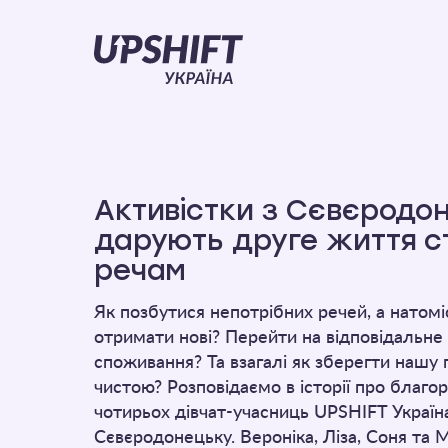
Upshift
–
Україна
Активістки з Сєвєродо
дарують друге життя 
речам
Як позбутися непотрібних речей, а натомі
отримати нові? Перейти на відповідальне 
споживання? Та взагалі як зберегти нашу
чистою? Розповідаємо в історії про благо
чотирьох дівчат-учасниць UPSHIFT Україн
Сєвєродонецьку. Вероніка, Ліза, Соня та 