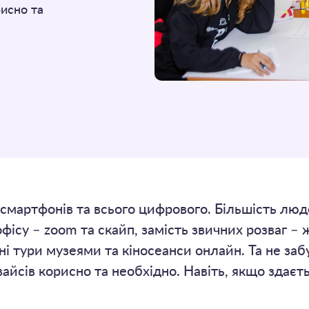
рисно та
 смартфонів та всього цифрового. Більшість лю
фісу – zoom та скайп, замість звичних розваг – 
ні тури музеями та кіносеанси онлайн. Та не заб
вайсів корисно та необхідно. Навіть, якщо здаєть