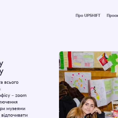
Головне
Про UPSHIFT
Проєк
меню
у
у
а всього
а
офісу – zoom
ключення
тури музеями
о відпочивати