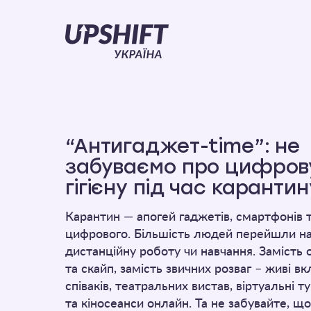
Upshift
–
Україна
“Антигаджет-time”: не
забуваємо про цифров
гігієну під час карантин
Карантин — апогей гаджетів, смартфонів т
цифрового. Більшість людей перейшли н
дистанційну роботу чи навчання. Замість 
та скайп, замість звичних розваг – живі в
співаків, театральних вистав, віртуальні 
та кіносеанси онлайн. Та не забувайте, щ