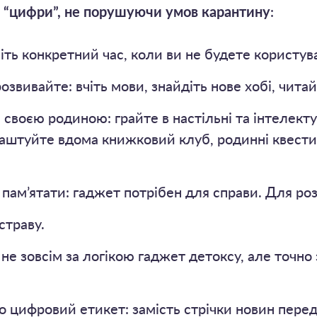
з “цифри”, не порушуючи умов карантину
:
літь конкретний час, коли ви не будете користу
звивайте: вчіть мови, знайдіть нове хобі, читай
 своєю родиною: грайте в настільні та інтелекту
аштуйте вдома книжковий клуб, родинні квести
пам’ятати: гаджет потрібен для справи. Для ро
страву.
 не зовсім за логікою гаджет детоксу, але точн
 цифровий етикет: замість стрічки новин пере