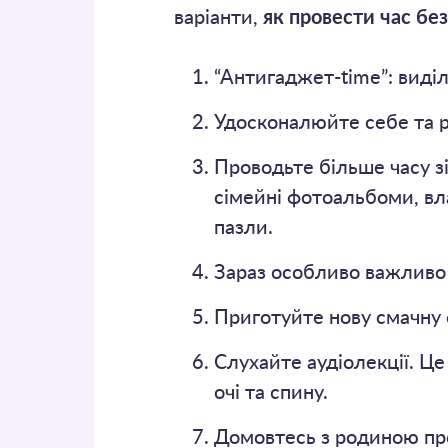
варіанти,
як провести час бе
“Антигаджет-time”: виді
Удосконалюйте себе та ро
Проводьте більше часу зі
сімейні фотоальбоми, вл
пазли.
Зараз особливо важливо 
Приготуйте нову смачну 
Слухайте аудіолекції. Це
очі та спину.
Домовтесь з родиною про