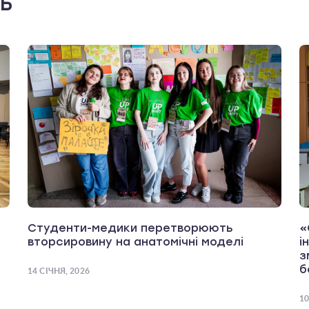
ть
Студенти-медики перетворюють
«
вторсировину на анатомічні моделі
і
з
б
14 СІЧНЯ, 2026
10