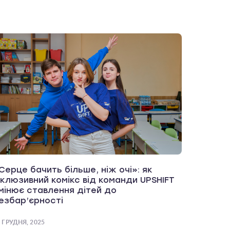
Серце бачить більше, ніж очі»: як
нклюзивний комікс від команди UPSHIFT
мінює ставлення дітей до
езбар’єрності
 ГРУДНЯ, 2025