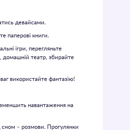
ватись девайсами.
те паперові книги.
альні ігри, перегляньте
, домашній театр, збирайте
зваг використайте фантазію!
о зменшить навантаження на
д сном – розмови. Прогулянки