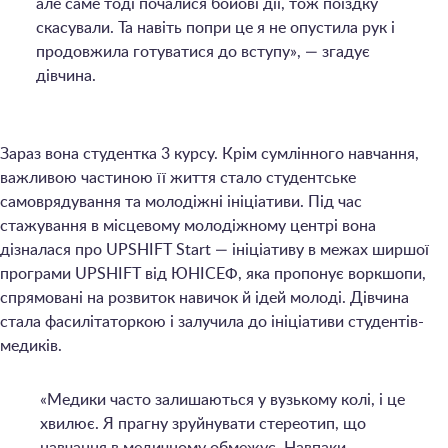
але саме тоді почалися бойові дії, тож поїздку
скасували. Та навіть попри це я не опустила рук і
продовжила готуватися до вступу», — згадує
дівчина.
Зараз вона студентка 3 курсу. Крім сумлінного навчання,
важливою частиною її життя стало студентське
самоврядування та молодіжні ініціативи. Під час
стажування в місцевому молодіжному центрі вона
дізналася про UPSHIFT Start — ініціативу в межах ширшої
програми UPSHIFT від ЮНІСЕФ, яка пропонує воркшопи,
спрямовані на розвиток навичок й ідей молоді. Дівчина
стала фасилітаторкою і залучила до ініціативи студентів-
медиків.
«Медики часто залишаються у вузькому колі, і це
хвилює. Я прагну зруйнувати стереотип, що
навчання в медичному обмежує. Навпаки,