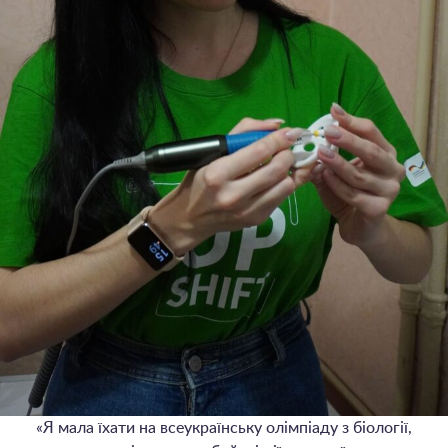
«Я мала їхати на всеукраїнську олімпіаду з біології,