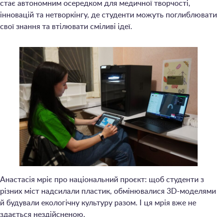
стає автономним осередком для медичної творчості,
інновацій та нетворкінгу, де студенти можуть поглиблювати
свої знання та втілювати сміливі ідеї.
Анастасія мріє про національний проєкт: щоб студенти з
різних міст надсилали пластик, обмінювалися 3D-моделями
й будували екологічну культуру разом. І ця мрія вже не
здається нездійсненою.