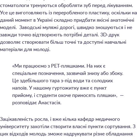
стоматологи тренуються обробляти зуб перед лікуванням.
Усе це виготовляють із переробленого пластику, оскільки на
даний момент в Україні складно придбати якісні анатомічні
моделі. Заводські муляжі дорогі, швидко зношуються і не
завжди точно відтворюють потрібні деталі. 3D-друк
дозволяє створювати більш точні та доступні навчальні
матеріали для молоді.
«Ми працюємо з PET-пляшками. На них є
спеціальне позначення, зазвичай знизу або збоку.
Це здебільшого тара з-під води та солодких
напоїв. У нашому гуртожитку вже є пункт
прийому, і студенти охоче приносять пляшки», —
розповідає Анастасія.
Зацікавленість росла, і вже кілька кафедр медичного
університету захотіли створити власні пункти сортування. З
цих відходів молодь зможе надрукувати різне обладнання