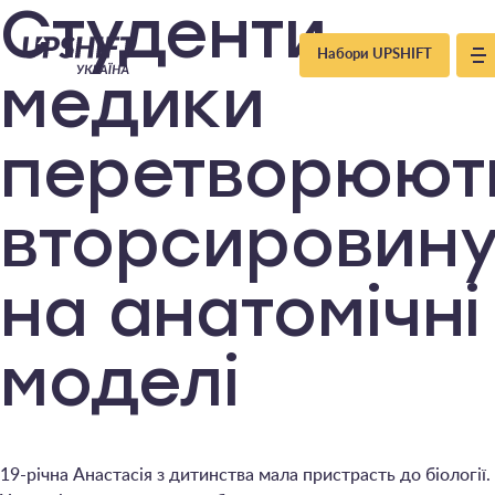
Upshift
Студенти-
Набори UPSHIFT
–
медики
Україна
перетворюют
вторсировин
на анатомічні
моделі
19-річна Анастасія з дитинства мала пристрасть до біології.