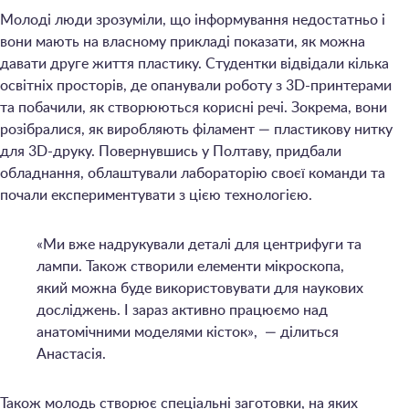
Молоді люди зрозуміли, що інформування недостатньо і
вони мають на власному прикладі показати, як можна
давати друге життя пластику. Студентки відвідали кілька
освітніх просторів, де опанували роботу з 3D-принтерами
та побачили, як створюються корисні речі. Зокрема, вони
розібралися, як виробляють філамент — пластикову нитку
для 3D-друку. Повернувшись у Полтаву, придбали
обладнання, облаштували лабораторію своєї команди та
почали експериментувати з цією технологією.
«Ми вже надрукували деталі для центрифуги та
лампи. Також створили елементи мікроскопа,
який можна буде використовувати для наукових
досліджень. І зараз активно працюємо над
анатомічними моделями кісток», — ділиться
Анастасія.
Також молодь створює спеціальні заготовки, на яких