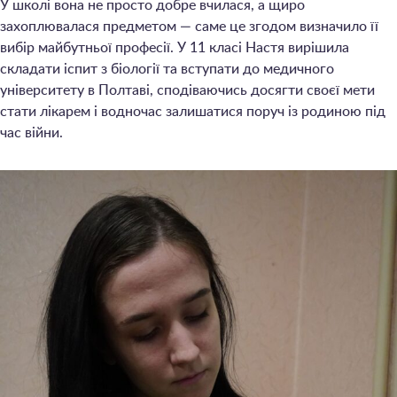
У школі вона не просто добре вчилася, а щиро
захоплювалася предметом — саме це згодом визначило її
вибір майбутньої професії. У 11 класі Настя вирішила
складати іспит з біології та вступати до медичного
університету в Полтаві, сподіваючись досягти своєї мети
стати лікарем і водночас залишатися поруч із родиною під
час війни.