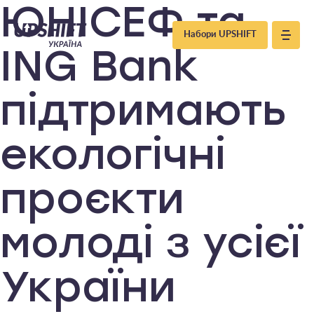
Upshift
ЮНІСЕФ та
Набори UPSHIFT
–
ING Bank
Україна
підтримають
екологічні
проєкти
молоді з усієї
України