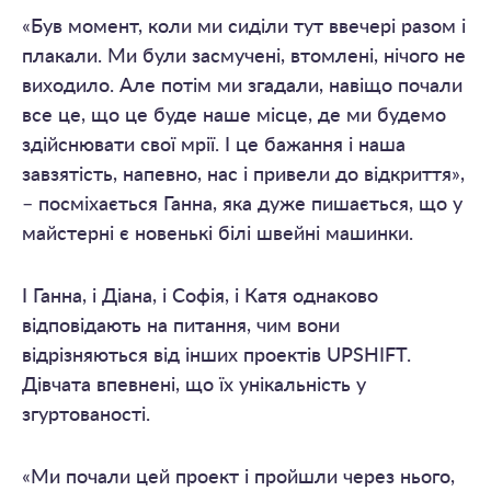
«Був момент, коли ми сиділи тут ввечері разом і
плакали. Ми були засмучені, втомлені, нічого не
виходило. Але потім ми згадали, навіщо почали
все це, що це буде наше місце, де ми будемо
здійснювати свої мрії. І це бажання і наша
завзятість, напевно, нас і привели до відкриття»,
– посміхається Ганна, яка дуже пишається, що у
майстерні є новенькі білі швейні машинки.
І Ганна, і Діана, і Софія, і Катя однаково
відповідають на питання, чим вони
відрізняються від інших проектів UPSHIFT.
Дівчата впевнені, що їх унікальність у
згуртованості.
«Ми почали цей проект і пройшли через нього,