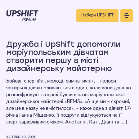
Upshift
Набори UPSHIFT
–
Україна
Дружба і UpShift допомогли
маріупольським дівчатам
створити першу в місті
дизайнерську майстерню
Бойові, енергійні, молоді, симпатичні», – голоси
чотирьох дівчат зливаються в один, коли вони дзвінко
розшифровують перші букви в назві маріупольської
дизайнерської майстерні «BEMS». «А ще ми – скромні,
але це в назву не вмістилося», – каже одна з дівчат 17-
річна Ганна Міщенко, її подруги відгукуються на її
жарт заразливим сміхом. Але Ганні, Каті, Діані та […]
12 ТРАВНЯ, 2020