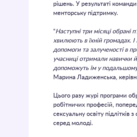
рішень. У результаті команди 
менторську підтримку.
“
Наступні три місяці обрані п
хвилюють в їхній громадах. 
допомоги та залученості в про
учасниці отримали навички й к
допоможуть їм у подальшому 
Марина Ладиженська, керівн
Цього разу журі програми об
робітничих професій, поперед
сексуальну освіту підлітків 
серед молоді.