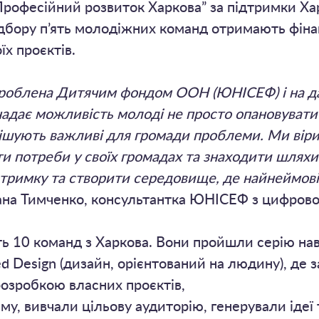
офесійний розвиток Харкова” за підтримки Харк
ідбору п’ять молодіжних команд отримають фіна
їх проєктів.
роблена Дитячим фондом ООН (ЮНІСЕФ) і на да
 надає можливість молоді не просто опановувати 
ирішують важливі для громади проблеми. Ми ві
ти потреби у своїх громадах та знаходити шляхи
дтримку та створити середовище, де найнеймовір
лана Тимченко, консультантка ЮНІСЕФ з цифрово
ть 10 команд з Харкова. Вони пройшли серію нав
 Design (дизайн, орієнтований на людину), де 
озробкою власних проєктів,
у, вивчали цільову аудиторію, генерували ідеї 