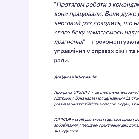
“
Протягом роботи з командам
вони працювали. Вони дуже рі
черговий раз доводить, що на
свого боку намагаємось нада
прагнення
” – прокоментувал
управління у справах сім’ї та
ради.
Довідкова інформація:
Програма UPSHIFT –
це глобальна програма Ю
підтримку. Вона надає молоді навички 21 сто
розвиває життєстійкість молодих людей, а їх
ЮНІСЕФ
у своїй діяльності відстоює права і
зобов’язання у площину практичних дій, докла
знаходилися.