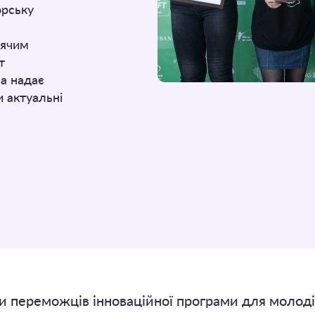
орську
тячим
т
на надає
 актуальні
ли переможців інноваційної програми для молод