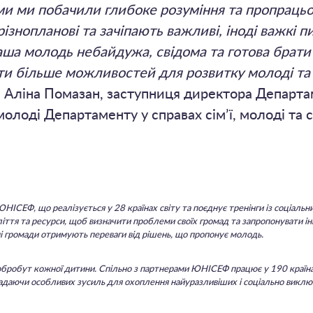
и ми побачили глибоке розуміння та пропрацьов
знопланові та зачіпають важливі, іноді важкі пи
ша молодь небайдужа, свідома та готова брати 
ти більше можливостей для розвитку молоді та п
а Аліна Помазан, заступниця директора Департа
 молоді Департаменту у справах сім’ї, молоді та 
НІСЕФ, що реалізується у 28 країнах світу та поєднує тренінги із соціальни
ліття та ресурси, щоб визначити проблеми своїх громад та запропонувати і
ні громади отримують переваги від рішень, що пропонує молодь.
 добробут кожної дитини. Спільно з партнерами ЮНІСЕФ працює у 190 країна
даючи особливих зусиль для охоплення найуразливіших і соціально виключен