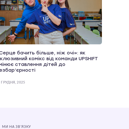
Серце бачить більше, ніж очі»: як
нклюзивний комікс від команди UPSHIFT
мінює ставлення дітей до
езбар’єрності
 ГРУДНЯ, 2025
МИ НА ЗВ’ЯЗКУ