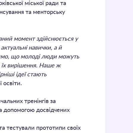
івської міської ради та
нсування та менторську
ний момент здійснюється у
актуальні навички, а й
римо, що молоді люди можуть
 їх вирішення. Наше ж
ніші ідеї стають
ї освіти.
чальних тренінгів за
за допомогою досвідчених
та тестували прототипи своїх