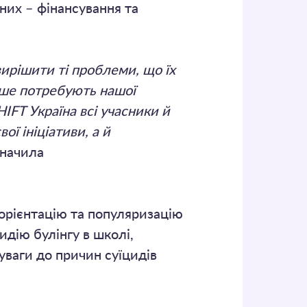
 них – фінансування та
вирішити ті проблеми, що їх
льше потребують нашої
HIFT Україна всі учасники й
ої ініціативи, а й
азначила
орієнтацію та популяризацію
идію булінгу в школі,
уваги до причин суїцидів