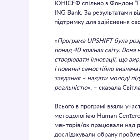
ЮНІСЕФ спільно з Фондом “Пр
ING Bank. За результатами в
підтримку для здійснення сво
«
Програма UPSHIFT була роз
понад 40 країнах світу. Вона
створювати інновації, що в
і повинні самостійно визнача
завдання – надати молоді пі
реальністю
», – сказала Світ
Всього в програмі взяли учас
методологією Human Centered
менторів/ок працювали над р
досліджували обрану проблем