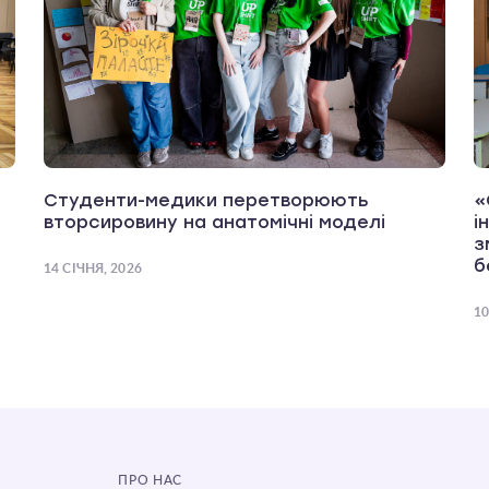
Студенти-медики перетворюють
«
вторсировину на анатомічні моделі
і
з
б
14 СІЧНЯ, 2026
10
ПРО НАС