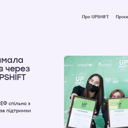
Головне
Про UPSHIFT
Проєк
меню
имала
в через
PSHIFT
ЕФ спільно з
за підтримки