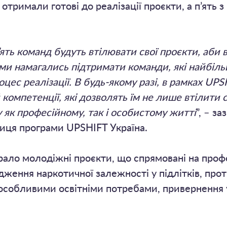
отримали готові до реалізації проєкти, а п’ять з
’ять команд будуть втілювати свої проєкти, аби 
І ми намагались підтримати команди, які найбі
цес реалізації. В будь-якому разі, в рамках UPS
омпетенції, які дозволять їм не лише втілити св
як професійному, так і особистому житті
”, – з
иця програми UPSHIFT Україна.
рало молодіжні проєкти, що спрямовані на проф
ження наркотичної залежності у підлітків, прот
з особливими освітніми потребами, привернення 