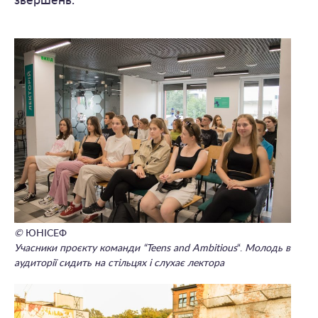
звершень.
©
ЮНІСЕФ
Учасники проєкту команди “Teens and Ambitious
“.
Молодь в
аудиторії сидить на стільцях і слухає лектора