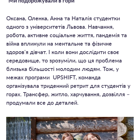
“Ми подорожували в гори”
Оксана, Оленка, Анна та Наталія студентки
одного з університетів Львова. Навчання,
робота, активне соціальне життя, пандемія та
війна вплинули на ментальне та фізичне
здоровʼя дівчат. І коли вони дослідити своє
середовище, то зрозуміли, що ця проблема
близька більшості молодим людям. Тож, у
межах програми UPSHIFT, команда
організувала триденний ретрит для студентів у
горах. Трансфер, житло, харчування, дозвілля –
продумали все до деталей.