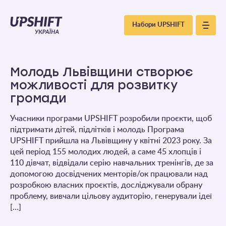
Upshift
Набори UPSHIFT
–
Україна
Молодь Львівщини створює
можливості для розвитку
громади
Учасники програми UPSHIFT розробили проєкти, щоб
підтримати дітей, підлітків і молодь Програма
UPSHIFT прийшла на Львівщину у квітні 2023 року. За
цей період 155 молодих людей, а саме 45 хлопців і
110 дівчат, відвідали серію навчальних тренінгів, де за
допомогою досвідчених менторів/ок працювали над
розробкою власних проєктів, досліджували обрану
проблему, вивчали цільову аудиторію, генерували ідеї
[…]