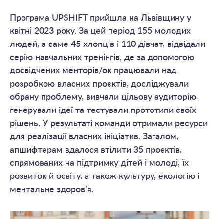
Програма UPSHIFT прийшла на Львівщину у
квітні 2023 року. За цей період 155 молодих
людей, а саме 45 хлопців і 110 дівчат, відвідали
серію навчальних тренінгів, де за допомогою
досвідчених менторів/ок працювали над
розробкою власних проєктів, досліджували
обрану проблему, вивчали цільову аудиторію,
генерували ідеї та тестували прототипи своїх
рішень. У результаті команди отримали ресурси
для реалізації власних ініціатив. Загалом,
апшифтерам вдалося втілити 35 проєктів,
спрямованих на підтримку дітей і молоді, їх
розвиток й освіту, а також культуру, екологію і
ментальне здоровʼя.