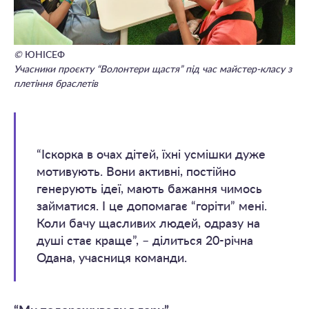
©
ЮНІСЕФ
Учасники проєкту “Волонтери щастя” під час майстер-класу з
плетіння браслетів
“Іскорка в очах дітей, їхні усмішки дуже
мотивують. Вони активні, постійно
генерують ідеї, мають бажання чимось
займатися. І це допомагає “горіти” мені.
Коли бачу щасливих людей, одразу на
душі стає краще”, – ділиться 20-річна
Одана, учасниця команди.