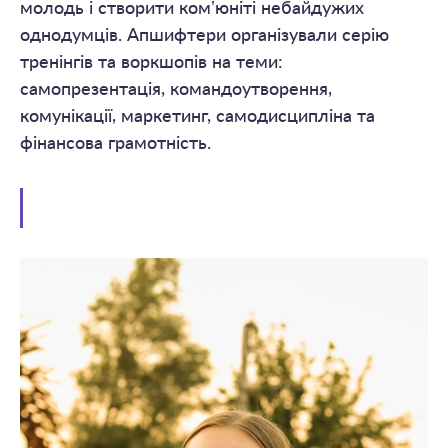
молодь і створити комʼюніті небайдужих
однодумців. Апшифтери організували серію
тренінгів та воркшопів на теми:
самопрезентація, командоутворення,
комунікації, маркетинг, самодисципліна та
фінансова грамотність.