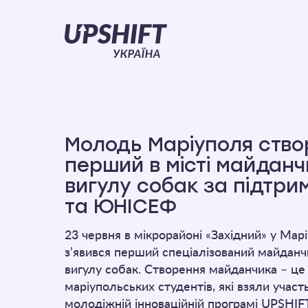
Upshift
–
Україна
Молодь Маріуполя ств
перший в місті майданч
вигулу собак за підтри
та ЮНІСЕФ
23 червня в мікрорайоні «Західний» у Марі
з’явився перший спеціалізований майданч
вигулу собак. Створення майданчика – це 
маріупольських студентів, які взяли участ
молодіжній інноваційній програмі UPSHIFT