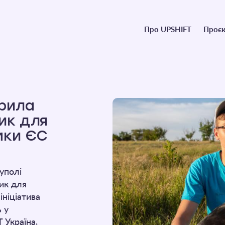
Головне
Про UPSHIFT
Проєк
меню
орила
ик для
мки ЄС
уполі
ик для
ініціатива
ь у
 Україна,