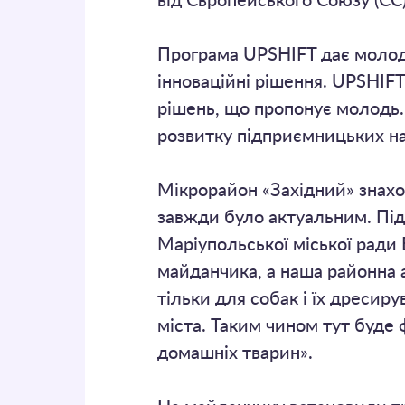
від Європейського Союзу (Є
Програма UPSHIFT дає молоді
інноваційні рішення. UPSHIFT
рішень, що пропонує молодь.
розвитку підприємницьких нав
Мікрорайон «Західний» знахо
завжди було актуальним. Під
Маріупольської міської ради 
майданчика, а наша районна а
тільки для собак і їх дресир
міста. Таким чином тут буде
домашніх тварин».