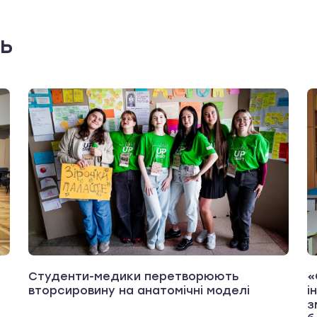
ть
Студенти-медики перетворюють
«
вторсировину на анатомічні моделі
і
з