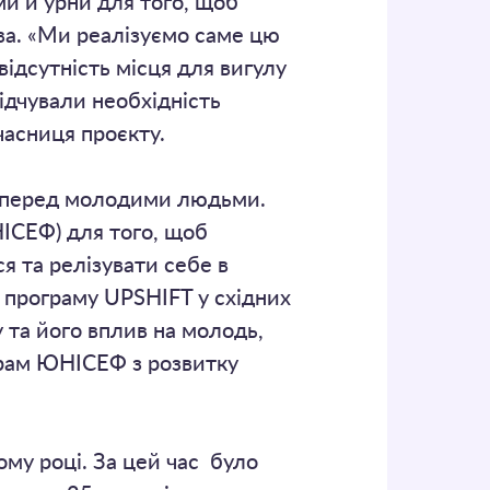
ми й урни для того, щоб
ва. «Ми реалізуємо саме цю
ідсутність місця для вигулу
ідчували необхідність
часниця проєкту.
ів перед молодими людьми.
СЕФ) для того, щоб
я та релізувати себе в
 програму UPSHIFT у східних
 та його вплив на молодь,
ограм ЮНІСЕФ з розвитку
му році. За цей час було