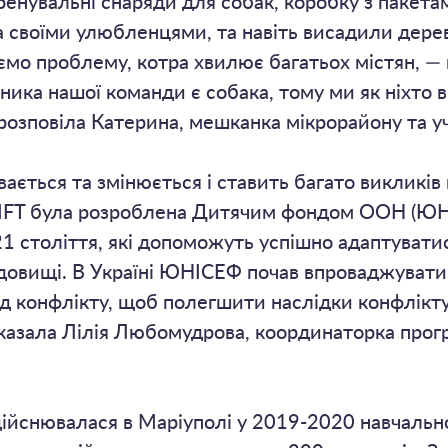
енувальні снаряди для собак, коробку з пакета
 своїми улюбленцями, та навіть висадили дере
мо проблему, котра хвилює багатьох містян, — в
ика нашої команди є собака, тому ми як ніхто в
 розповіла Катерина, мешканка мікрорайону та у
ивається та змінюється і ставить багато виклик
IFT була розроблена Дитячим фондом ООН (ЮНІ
1 століття, які допоможуть успішно адаптуватис
довищі. В Україні ЮНІСЕФ почав впроваджувати
д конфлікту, щоб полегшити наслідки конфлікту
 – сказала Лілія Любомудрова, координаторка пр
ійснювалася в Маріуполі у 2019-2020 навчально