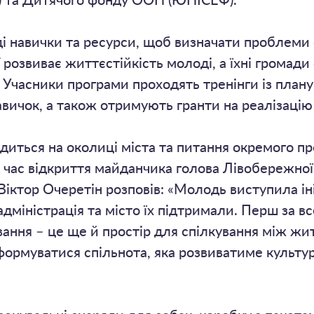
С) та Дитячого фонду ООН (ЮНІСЕФ).
 навички та ресурси, щоб визначати проблеми 
 розвиває життєстійкість молоді, а їхні громад
 Учасники програми проходять тренінги із плану
ичок, а також отримують гранти на реалізацію 
диться на околиці міста та питання окремого пр
 час відкриття майданчика голова Лівобережної 
Віктор Очеретін розповів: «Молодь виступила іні
дміністрація та місто їх підтримали. Перш за вс
ування – це ще й простір для спілкування між ж
 формуватися спільнота, яка розвиватиме культу