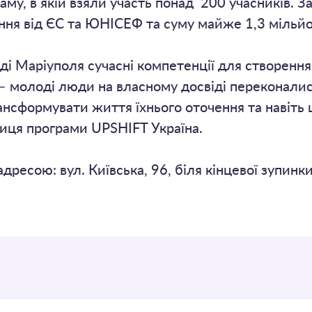
аму, в якій взяли участь понад 200 учасників. 
ння від ЄС та ЮНІСЕФ та суму майже 1,3 мільйо
і Маріуполя сучасні компетенції для створення
 – молоді люди на власному досвіді переконалис
нсформувати життя їхнього оточення та навіть ц
иця програми UPSHIFT Україна.
ресою: вул. Київська, 96, біля кінцевої зупинк