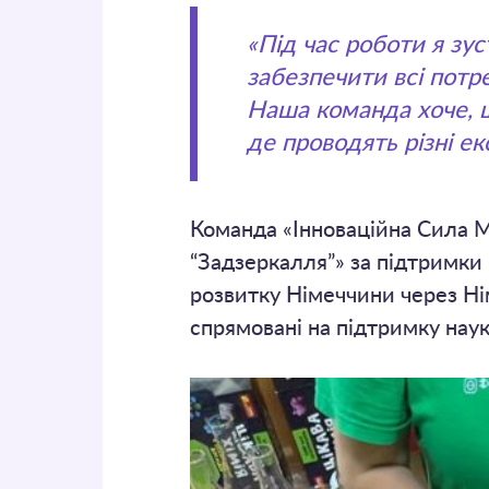
«Під час роботи я зу
забезпечити всі потр
Наша команда хоче, щ
де проводять різні е
Команда «Інноваційна Сила М
“Задзеркалля”» за підтримки
розвитку Німеччини через Н
спрямовані на підтримку нау