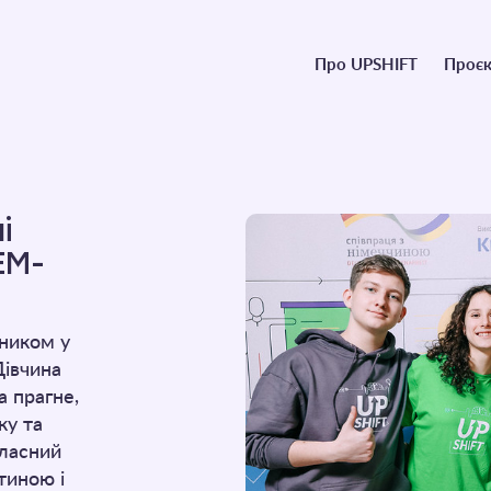
Головне
Про UPSHIFT
Проєк
меню
і
EM-
вником у
Дівчина
 прагне,
ку та
власний
тиною і