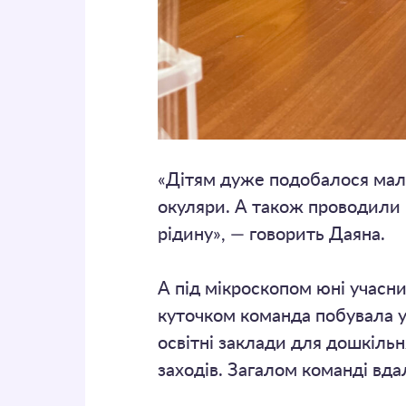
«Дітям дуже подобалося малю
окуляри. А також проводили р
рідину», — говорить Даяна.
А під мікроскопом юні учасни
куточком команда побувала у 
освітні заклади для дошкіль
заходів. Загалом команді вда