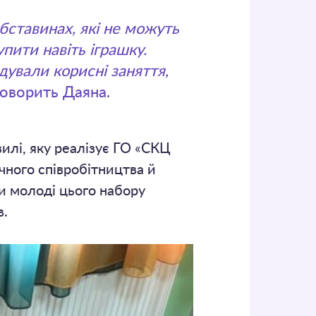
бставинах, які не можуть
пити навіть іграшку.
дували корисні заняття,
говорить Даяна.
илі, яку реалізує ГО «СКЦ
чного співробітництва й
и молоді цього набору
в.