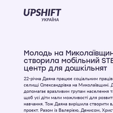
Upshift
–
Україна
Молодь на Миколаївщин
створила мобільний ST
центр для дошкільнят
22-річна Даяна працює соціальним праці
селищі Олександрівка на Миколаївщині. 
допомагає вразливим групам населення та
щоб усі діти мали можливості для розвит
навчання. Тож Даяна вирішила створити 
проєкт. Разом із Валерією, Денисом, Хрис