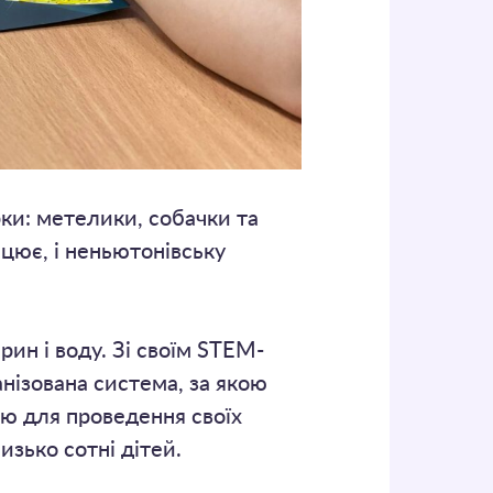
ки: метелики, собачки та
нцює, і неньютонівську
рин і воду. Зі своїм STEM-
анізована система, за якою
ю для проведення своїх
изько сотні дітей.