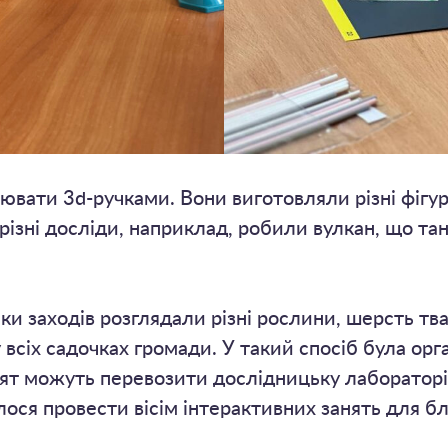
вати 3d-ручками. Вони виготовляли різні фігур
ізні досліди, наприклад, робили вулкан, що та
ки заходів розглядали різні рослини, шерсть тва
всіх садочках громади. У такий спосіб була орг
нят можуть перевозити дослідницьку лабораторі
лося провести вісім інтерактивних занять для бл