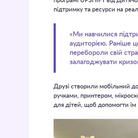
програмі UPSHIFT від Дитяч
підтримку та ресурси на реалі
«Ми навчилися підтр
аудиторією. Раніше ц
перебороли свій стра
залагоджувати кризов
Друзі створили мобільний до
ручками, принтером, мікроск
для дітей, щоб допомогти їм