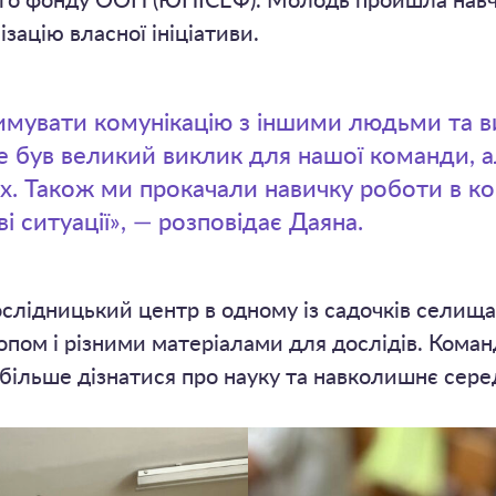
ого фонду ООН (ЮНІСЕФ). Молодь пройшла навч
зацію власної ініціативи.
имувати комунікацію з іншими людьми та 
е був великий виклик для нашої команди, 
х. Також ми прокачали навичку роботи в ко
і ситуації», — розповідає Даяна.
слідницький центр в одному із садочків селища
опом і різними матеріалами для дослідів. Ком
 більше дізнатися про науку та навколишнє сер