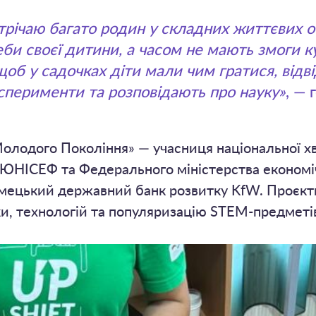
стрічаю багато родин у складних життєвих о
еби своєї дитини, а часом не мають змоги ку
об у садочках діти мали чим гратися, відві
ксперименти та розповідають про науку»
, — 
олодого Покоління» — учасниця національної хв
 ЮНІСЕФ та Федерального міністерства економі
імецький державний банк розвитку KfW. Проєкт
ки, технологій та популяризацію STEM-предметі