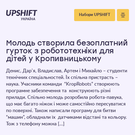
Upshift
Набори UPSHIFT
–
Україна
Молодь створила безоплатний
гурток з робототехніки для
дітей у Кропивницькому
Денис, Дарʼя, Владислав, Артем і Михайло – студенти
технічних спеціальностей. Їх спільна пристрасть –
наука. Учасники команди “KropRobots” створюють
програмне забезпечення та конструюють різні
прилади. Спільно молодь розробила робота-павука,
що має багато ніжок і може самостійно пересуватися
по поверхні. Також написали програму для битви
“машин”, обладнали їх датчиками відстані та кольору.
Тож з телефону можна […]