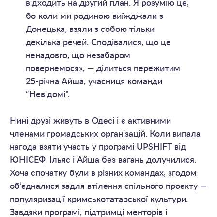
відходить на другий план. Я розумію це,
бо коли ми родиною виїжджали з
Донецька, взяли з собою тільки
декілька речей. Сподівалися, що це
ненадовго, що незабаром
повернемося», — ділиться пережитим
25-річна Айша, учасниця команди
“Невідомі”.
Нині друзі живуть в Одесі і є активними
членами громадських організацій. Коли випала
нагода взяти участь у програмі UPSHIFT від
ЮНІСЕФ, Ільяс і Айша без вагань долучилися.
Хоча спочатку були в різних командах, згодом
об’єдналися задля втілення спільного проєкту —
популяризації кримськотатарської культури.
Завдяки програмі, підтримці менторів і