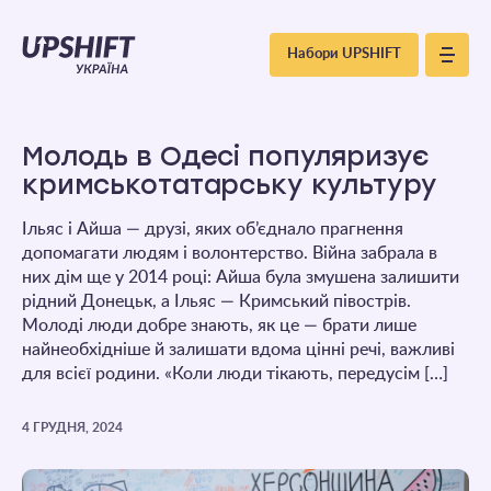
Upshift
Набори UPSHIFT
–
Україна
Молодь в Одесі популяризує
кримськотатарську культуру
Ільяс і Айша — друзі, яких об’єднало прагнення
допомагати людям і волонтерство. Війна забрала в
них дім ще у 2014 році: Айша була змушена залишити
рідний Донецьк, а Ільяс — Кримський півострів.
Молоді люди добре знають, як це — брати лише
найнеобхідніше й залишати вдома цінні речі, важливі
для всієї родини. «Коли люди тікають, передусім […]
4 ГРУДНЯ, 2024