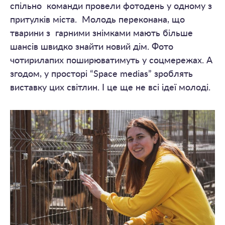
спільно команди провели фотодень у одному з
притулків міста. Молодь переконана, що
тварини з гарними знімками мають більше
шансів швидко знайти новий дім. Фото
чотирилапих поширюватимуть у соцмережах. А
згодом, у просторі “Space medias” зроблять
виставку цих світлин. І це ще не всі ідеї молоді.