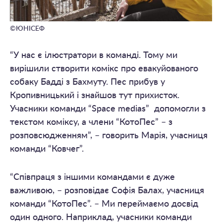
©ЮНІСЕФ
“У нас є ілюстратори в команді. Тому ми
вирішили створити комікс про евакуйованого
собаку Бадді з Бахмуту. Пес прибув у
Кропивницький і знайшов тут прихисток.
Учасники команди “Space medias” допомогли з
текстом коміксу, а члени “КотоПес” – з
розповсюдженням”, – говорить Марія, учасниця
команди “Ковчег”.
“Співпраця з іншими командами є дуже
важливою, – розповідає Софія Балах, учасниця
команди “КотоПес”. – Ми переймаємо досвід
один одного. Наприклад, учасники команди