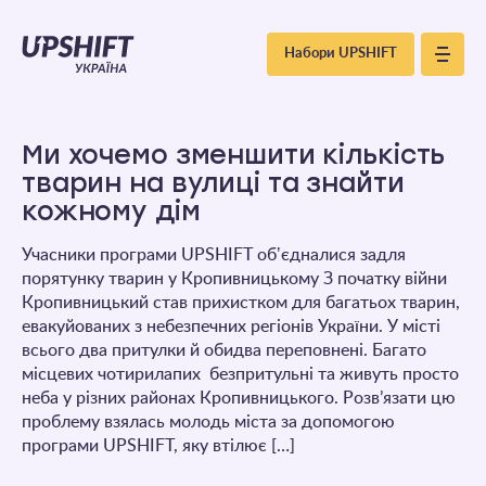
Upshift
Набори UPSHIFT
–
Україна
Ми хочемо зменшити кількість
тварин на вулиці та знайти
кожному дім
Учасники програми UPSHIFT обʼєдналися задля
порятунку тварин у Кропивницькому З початку війни
Кропивницький став прихистком для багатьох тварин,
евакуйованих з небезпечних регіонів України. У місті
всього два притулки й обидва переповнені. Багато
місцевих чотирилапих безпритульні та живуть просто
неба у різних районах Кропивницького. Розв’язати цю
проблему взялась молодь міста за допомогою
програми UPSHIFT, яку втілює […]