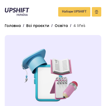
Upshift
Набори UPSHIFT
–
Головна
/
Всі проєкти
/
Освіта
/
4 life`s
Україна