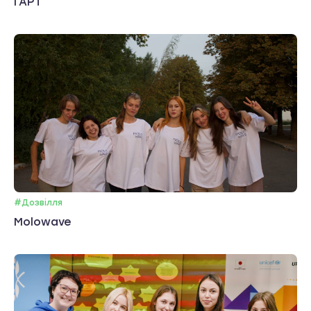
ГАРТ
#Дозвілля
Molowave