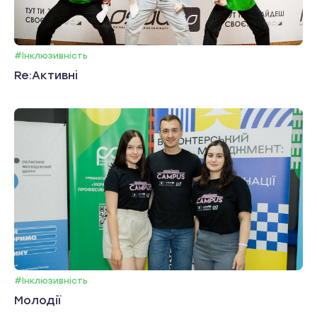
#Інклюзивність
Re:Активні
#Інклюзивність
Молодії