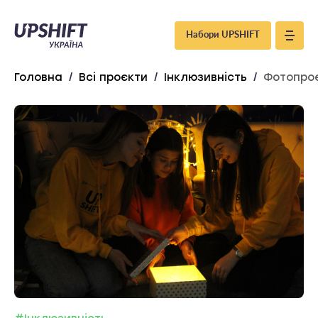
Upshift
Набори UPSHIFT
–
Головна
/
Всі проєкти
/
Інклюзивність
/
Фотопроє
Україна