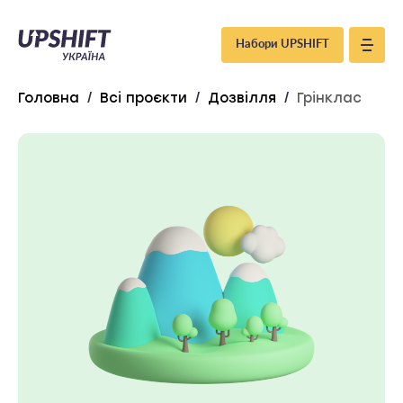
Upshift
Набори UPSHIFT
–
Головна
/
Всі проєкти
/
Дозвілля
/
Грінклас
Україна