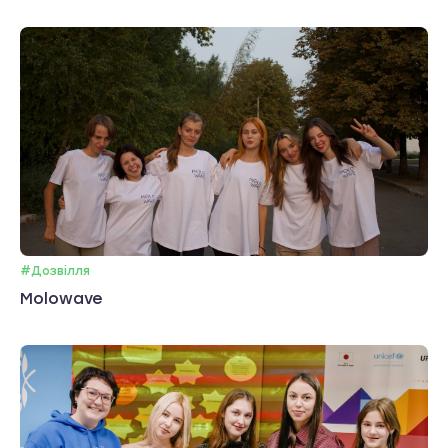
#Дозвілля
Molowave