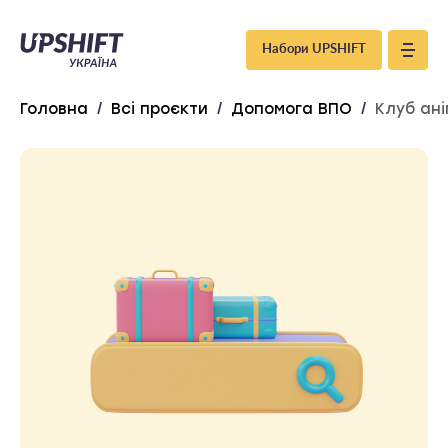
Upshift
Набори UPSHIFT
–
Головна
/
Всі проєкти
/
Допомога ВПО
/
Клуб ані
Україна