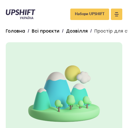
Upshift
Набори UPSHIFT
–
Головна
/
Всі проєкти
/
Дозвілля
/
Простір для с
Україна