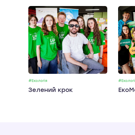
#Екологія
#Екологі
Зелений крок
ЕкоМ