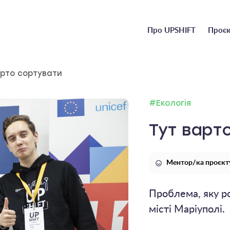
Головне
Про UPSHIFT
Проєк
меню
арто сортувати
#Екологія
Тут варт
Ментор/ка проєкт
Проблема, яку ро
місті Маріуполі.