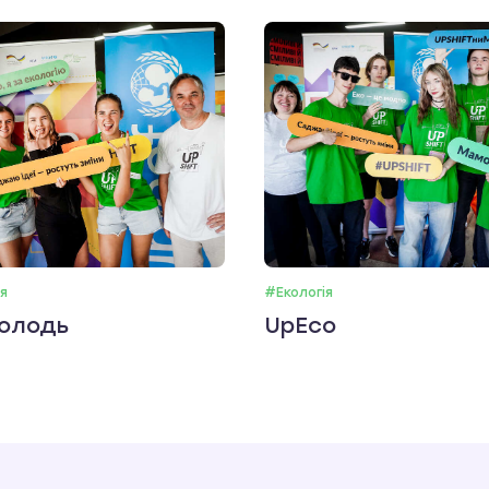
я
#Екологія
олодь
UpEco