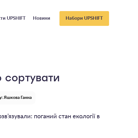
ти UPSHIFT
Новини
Набори UPSHIFT
о сортувати
у: Яшкова Ганна
зв’язували: поганий стан екології в