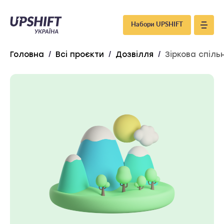
Upshift
Набори UPSHIFT
–
Головна
/
Всі проєкти
/
Дозвілля
/
Зіркова спіль
Україна