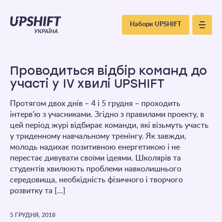
Upshift
Набори UPSHIFT
–
Україна
Проводиться відбір команд до
участі у IV хвилі UPSHIFT
Протягом двох днів – 4 і 5 грудня – проходить
інтерв’ю з учасниками. Згідно з правилами проекту, в
цей період журі відбирає команди, які візьмуть участь
у триденному навчальному тренінгу. Як завжди,
молодь надихає позитивною енергетикою і не
перестає дивувати своїми ідеями. Школярів та
студентів хвилюють проблеми навколишнього
середовища, необхідність фізичного і творчого
розвитку та […]
5 ГРУДНЯ, 2018