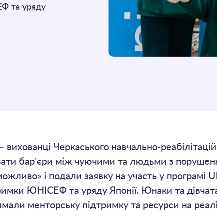
ЕФ та уряду
— вихованці Черкаського навчально-реабілітацій
ати барʼєри між чуючими та людьми з порушенн
можливо» і подали заявку на участь у програмі 
римки ЮНІСЕФ та уряду Японії. Юнаки та дівчат
мали менторську підтримку та ресурси на реалі