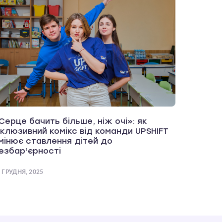
Серце бачить більше, ніж очі»: як
нклюзивний комікс від команди UPSHIFT
мінює ставлення дітей до
езбар’єрності
 ГРУДНЯ, 2025