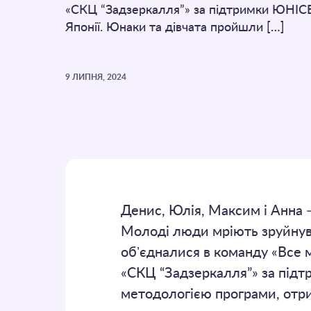
«СКЦ “Задзеркалля”» за підтримки ЮНІС
Японії. Юнаки та дівчата пройшли […]
9 ЛИПНЯ, 2024
Денис, Юлія, Максим і Анна 
Молоді люди мріють зруйнув
обʼєдналися в команду «Все 
«СКЦ “Задзеркалля”» за підт
методологією програми, отри