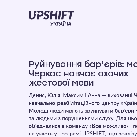
Upshift
–
Україна
Руйнування бар’єрів: мо
Черкас навчає охочих
жестової мови
Денис, Юлія, Максим і Анна — вихованці 
навчально-реабілітаційного центру «Країн
Молоді люди мріють зруйнувати барʼєри
та людьми з порушеннями слуху. Для цьо
обʼєдналися в команду «Все можливо» і п
на участь у програмі UPSHIFT, що реаліз