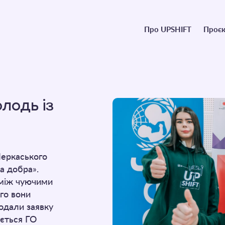
Головне
Про UPSHIFT
Проєк
меню
лодь із
Черкаського
а добра».
 між чуючими
го вони
одали заявку
ується ГО