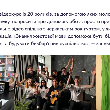
деокурс із 20 роликів, за допомогою яких моло
еку, попросити про допомогу або ж просто прив
льне відео спільно з черкаським рок-гуртом, у я
кація. «Знання жестової мови допоможе бути б
 та будувати безбарʼєрне суспільство», — запев