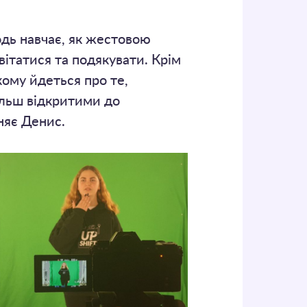
дь навчає, як жестовою
ітатися та подякувати. Крім
кому йдеться про те,
ільш відкритими до
няє Денис.