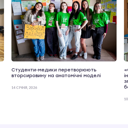
Студенти-медики перетворюють
«
вторсировину на анатомічні моделі
і
з
б
14 СІЧНЯ, 2026
10