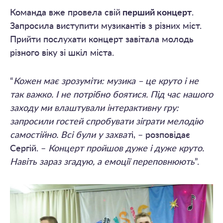
Команда вже провела свій
перший концерт
.
Запросила виступити музикантів з різних міст.
Прийти послухати концерт завітала молодь
різного віку зі шкіл міста.
“
Кожен має зрозуміти: музика – це круто і не
так важко. І не потрібно боятися. Під час нашого
заходу ми влаштували інтерактивну гру:
запросили гостей спробувати зіграти мелодію
самостійно. Всі були у захват
і, – розповідає
Сергій. –
Концерт пройшов дуже і дуже круто.
Навіть зараз згадую, а емоції переповнюють
”.