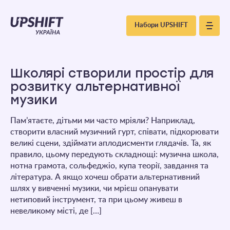
Upshift
Набори UPSHIFT
–
Україна
Школярі створили простір для
розвитку альтернативної
музики
Пам’ятаєте, дітьми ми часто мріяли? Наприклад,
створити власний музичний гурт, співати, підкорювати
великі сцени, здіймати аплодисменти глядачів. Та, як
правило, цьому передують складнощі: музична школа,
нотна грамота, сольфеджіо, купа теорії, завдання та
література. А якщо хочеш обрати альтернативний
шлях у вивченні музики, чи мрієш опанувати
нетиповий інструмент, та при цьому живеш в
невеликому місті, де […]