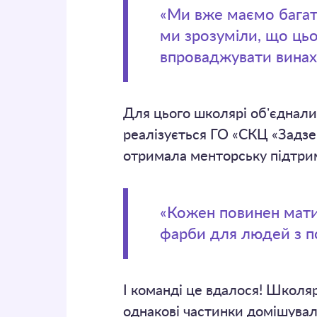
«Ми вже маємо багато
ми зрозуміли, що ць
впроваджувати винахо
Для цього школярі обʼєдналис
реалізується ГО «СКЦ «Задзе
отримала менторську підтрим
«Кожен повинен мати
фарби для людей з п
І команді це вдалося! Школяр
однакові частинки домішували