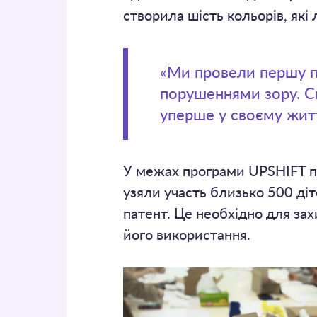
створила шість кольорів, як
«Ми провели першу пр
порушеннями зору. Ск
уперше у своєму жит
У межах програми UPSHIFT під
узяли участь близько 500 діт
патент. Це необхідно для за
його використання.